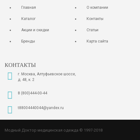
Главная
О компании
Каталог
Контакты
Акции и скидки
Статьи
Бренды
Карта сайта
КОНТАКТЫ
г. Москва, Алтуфьевское шоссе,
д. 48, к. 2
8 (800)444-00-44
t88004440044@yandex.ru
Модный Доктор медицинская одежда © 1997-2018