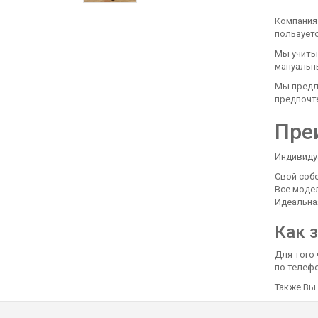
Компания
пользует
Мы учиты
мануальны
Мы предла
предпочте
Пре
Индивиду
Свой соб
Все модел
Идеальная
Как 
Для того
по телефо
Также Вы