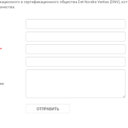
ационного и сертификационного общества Det Norske Veritas (DNV), ко
ачества.
*
ие:
Блузон
Халат мужской
женский
М-2970у
М-5102/1б
ПОДРОБНЕЕ
ПОДРОБНЕЕ