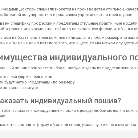
 «Модный Доктор» специализируется на производстве стильной, качест
ся большой популярностью в различных учреждениях по всей стране.
ваем специфику профессии и предлагаем стильные практичные модели д
й терапевт или косметолог найдет у нас красивую форму, чтобы выгля
гаем выбрать стильный комплект или халат в любом размере на нашем 
ния и Вы не нашли в каталоге того, что ищете, то мы можем осуществ
имущества индивидуального п
альный пошив позволяет выбрать любую модель из представленного ка
ственный фирменный стиль.
и будут четко «подогнаны» по размеру.
 посадка на фигуре.
заказать индивидуальный пошив?
 чтобы заказать индивидуальный пошив одежды любой модели в компа
ну.
 можете заполнить форму обратной связи, указанную выше и мы операт