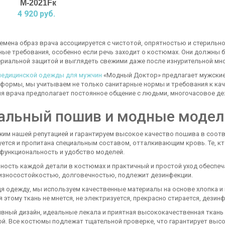
М-2021Fк
4 920 руб.
ремена образ врача ассоциируется с чистотой, опрятностью и стериль
ые требования, особенно если речь заходит о костюмах. Они должны б
ериальной защитой и выглядеть свежими даже после изнурительной мн
медицинской одежды для мужчин
«Модный Доктор» предлагает мужские
 формы, мы учитываем не только санитарные нормы и требования к кач
я врача предполагает постоянное общение с людьми, многочасовое де
альный пошив и модные модел
им нашей репутацией и гарантируем высокое качество пошива в соотв
ется и пропитана специальным составом, отталкивающим кровь. Те, кт
функциональность и удобство моделей.
ность каждой детали в костюмах и практичный и простой уход обеспе
износостойкостью, долговечностью, подлежит дезинфекции.
 одежду, мы используем качественные материалы на основе хлопка и и
 этому ткань не мнется, не электризуется, прекрасно стирается, дезинф
вный дизайн, идеальные лекала и приятная высококачественная ткань
ой. Все костюмы подлежат тщательной проверке, что гарантирует высо