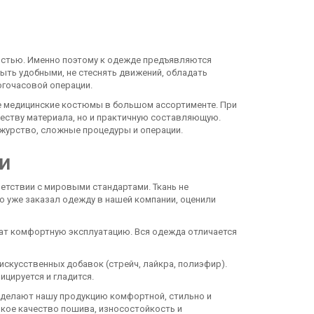
ностью. Именно поэтому к одежде предъявляются
ыть удобными, не стеснять движений, обладать
огочасовой операции.
 медицинские костюмы в большом ассортименте. При
еству материала, но и практичную составляющую.
журство, сложные процедуры и операции.
и
етствии с мировыми стандартами. Ткань не
о уже заказал одежду в нашей компании, оценили
чат комфортную эксплуатацию. Вся одежда отличается
скусственных добавок (стрейч, лайкра, полиэфир).
ицируется и гладится.
 делают нашу продукцию комфортной, стильно и
кое качество пошива, износостойкость и