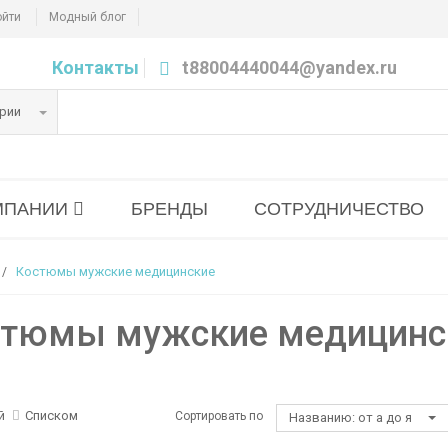
ойти
Модный блог
Контакты
t88004440044@yandex.ru
ории
МПАНИИ
БРЕНДЫ
СОТРУДНИЧЕСТВО
Костюмы мужские медицинские
стюмы мужские медицинс
й
Списком
Сортировать по
Названию: от а до я