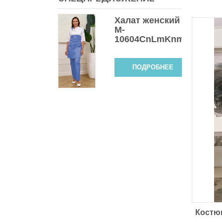
Халат женский
M-
10604СnLmKnmet
ПОДРОБНЕЕ
Костю