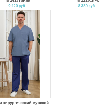
М-3411ТбKnk
М-3311СnFk
9 420 руб.
8 380 руб.
м хирургический мужской