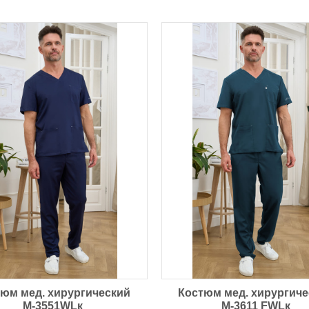
юм мед. хирургический
Костюм мед. хирургич
М-3551WLк
М-3611 FWLк