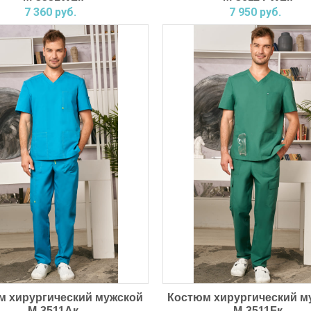
7 360 руб.
7 950 руб.
Блузон
Халат мужской
женский
М-2970у
М-5102/1б
ПОДРОБНЕЕ
ПОДРОБНЕЕ
м хирургический мужской
Костюм хирургический м
М-3511Ак
М-3511Fк