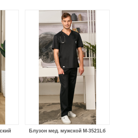
еский
Блузон мед. мужской М-3521Lб