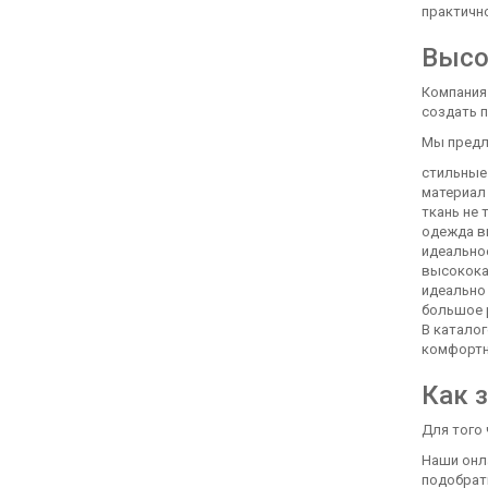
практичн
Высо
Компания
создать 
Мы предл
стильные
материал
ткань не 
одежда в
идеально
высокока
идеально 
большое 
В катало
комфортн
Как 
Для того 
Наши онл
подобрать