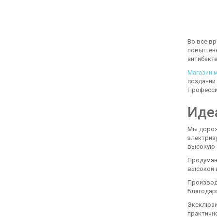
Во все в
повышенн
антибакт
Магазин 
создании
Професси
Иде
Мы дорож
электризу
высокую 
Продуман
высокой 
Производя
Благодаря
Эксклюзи
практичн