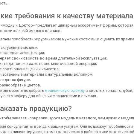
ость.
кие требования к качеству материала
 «Модный Доктор» предлагает шикарный ассортимент формы, которая 
положительный имидж о клинике.
агаем приобрести хирургические мужские костюмы и оценить их премиа
 актуальные модели;
 подлежит дезинфекции;
теряет своих свойств во время длительной эксплуатации;
ыглядит свежо даже после многочасовой операции;
е соотношение цены и качества;
чественные материалы с натуральным волокном;
сидят на фигуре;
разнообразие цветов.
ге вы можете подобрать
медицинскую одежду
в светлых тонах: голубой
ую атмосферу для общения с пациентами и лечения.
заказать продукцию?
чтобы заказать понравившуюся модель в каталоге, вам нужно с моделью
айн консультанты всегда к вашим услугам. Они подскажут особенности
 для клиники хирургии, стоматологического кабинета или эстетическо