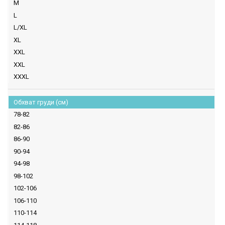
M
L
L/XL
XL
XXL
XXL
XXXL
Обхват груди (см)
78-82
82-86
86-90
90-94
94-98
98-102
102-106
106-110
110-114