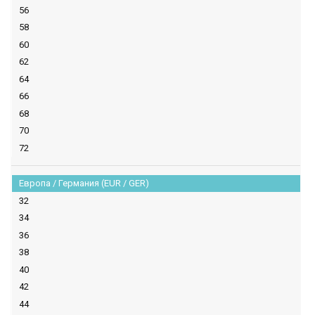
56
58
60
62
64
66
68
70
72
Европа / Германия (EUR / GER)
32
34
36
38
40
42
44