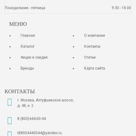
Понедельник - пятница
9.30 - 18.00
МЕНЮ
Главная
О компании
Каталог
Контакты
Акции и скидки
Статьи
Бренды
Карта сайта
КОНТАКТЫ
г. Москва, Алтуфьевское шоссе,
д. 48, к. 2
8 (800)444-00-44
t88004440044@yandex.ru