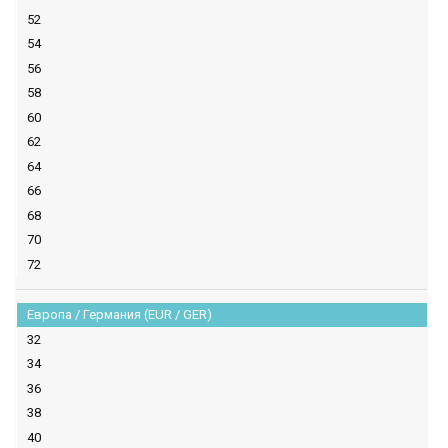
52
54
56
58
60
62
64
66
68
70
72
Европа / Германия (EUR / GER)
32
34
36
38
40