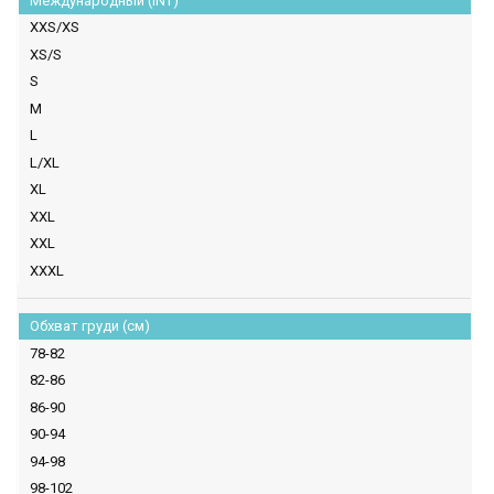
Международный (INT)
XXS/XS
XS/S
S
M
L
L/XL
XL
XXL
XXL
XXXL
Обхват груди (см)
78-82
82-86
86-90
90-94
94-98
98-102