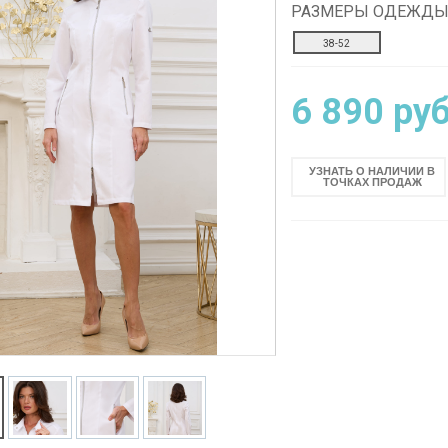
РАЗМЕРЫ ОДЕЖД
38-52
6 890 руб
Блузон
Халат мужской
женский
М-2970у
М-5102/1б
УЗНАТЬ О НАЛИЧИИ В
ПОДРОБНЕЕ
ТОЧКАХ ПРОДАЖ
ПОДРОБНЕЕ