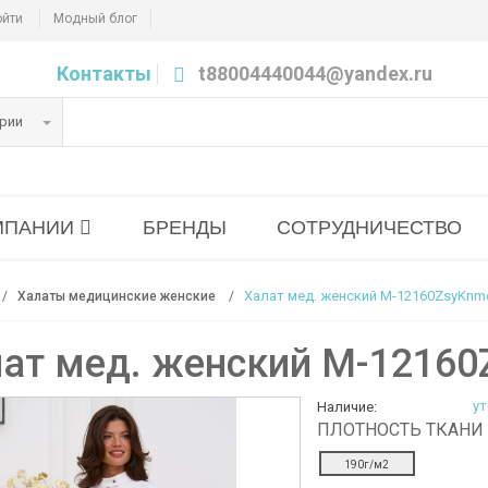
ойти
Модный блог
Контакты
t88004440044@yandex.ru
ории
МПАНИИ
БРЕНДЫ
СОТРУДНИЧЕСТВО
Халат мед. женский M-12160ZsуKnm
Халаты медицинские женские
ат мед. женский M-12160
ут
Наличие:
ПЛОТНОСТЬ ТКАНИ
190г/м2