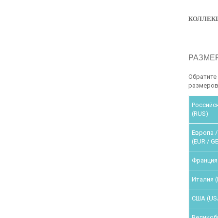
КОЛЛЕК
РАЗМЕ
Обратите 
размеров,
Российс
(RUS)
Европа /
(EUR / G
Франция 
Италия (
США (US
Великоб