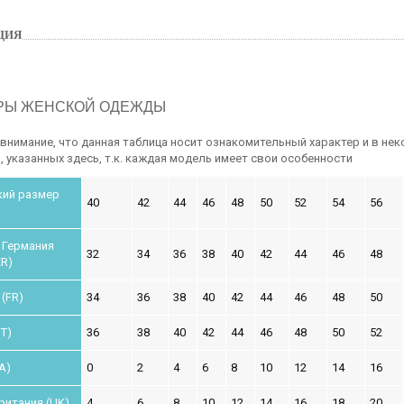
ЦИЯ
РЫ ЖЕНСКОЙ ОДЕЖДЫ
внимание, что данная таблица носит ознакомительный характер и в нек
 указанных здесь, т.к. каждая модель имеет свои особенности
кий размер
40
42
44
46
48
50
52
54
56
 Германия
32
34
36
38
40
42
44
46
48
ER)
(FR)
34
36
38
40
42
44
46
48
50
IT)
36
38
40
42
44
46
48
50
52
A)
0
2
4
6
8
10
12
14
16
ритания (UK)
4
6
8
10
12
14
16
18
20