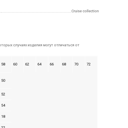
Cruise collection
оторых случаях изделия могут отличаться от
58
60
62
64
66
68
70
72
50
52
54
18
22