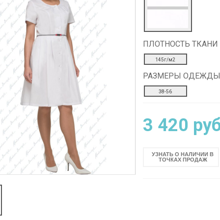
ПЛОТНОСТЬ ТКАНИ
Блузон
Халат мужской
женский
М-2970у
145г/м2
М-5102/1б
РАЗМЕРЫ ОДЕЖД
ПОДРОБНЕЕ
38-56
ПОДРОБНЕЕ
3 420 руб
УЗНАТЬ О НАЛИЧИИ В
ТОЧКАХ ПРОДАЖ