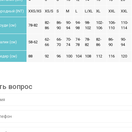
родный (INT)
XXS/XS
XS/S
S
M
L
L/XL
XL
XXL
XXL
82-
86-
90-
94-
98-
102-
106-
110-
руди (см)
78-82
86
90
94
98
102
106
110
114
62-
66-
70-
74-
78-
82-
86-
90-
алии (см)
58-62
66
70
74
78
82
86
90
94
едер (см)
88
92
96
100
104
108
112
116
120
ть вопрос