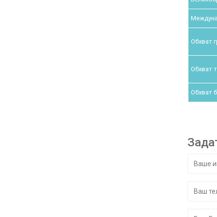
Междуна
Обхват г
Обхват т
Обхват б
Зада