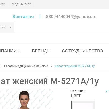
ойти
Модный блог
Контакты
t88004440044@yandex.ru
ории
МПАНИИ
БРЕНДЫ
СОТРУДНИЧЕСТВО
Халат женский M-5271А/1у
Халаты медицинские женские
ат женский M-5271А/1у
ут
Наличие:
ЦВЕТ