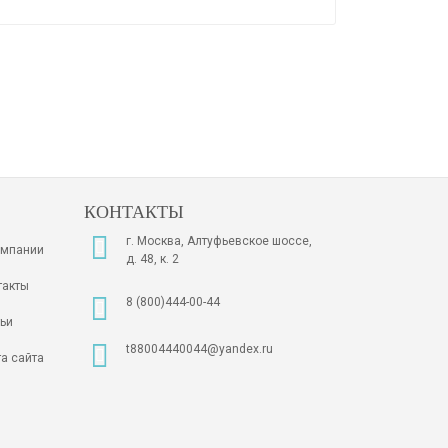
КОНТАКТЫ
г. Москва, Алтуфьевское шоссе,
омпании
д. 48, к. 2
такты
8 (800)444-00-44
тьи
t88004440044@yandex.ru
та сайта