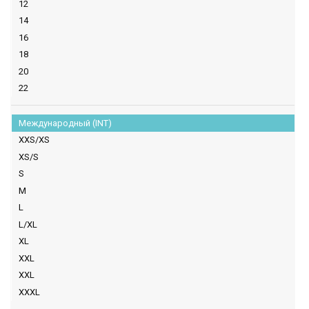
12
14
16
18
20
22
Международный (INT)
XXS/XS
XS/S
S
M
L
L/XL
XL
XXL
XXL
XXXL