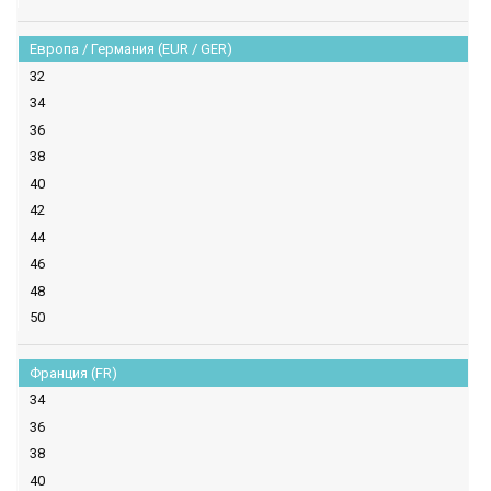
Европа / Германия (EUR / GER)
32
34
36
38
40
42
44
46
48
50
Франция (FR)
34
36
38
40