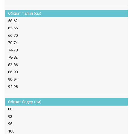
Обхват талии (см)
58-62
62-66
66-70
70-74
74-78
78-82
82-86
86-90
90-94
94-98
Обхват бедер (см)
88
92
96
100