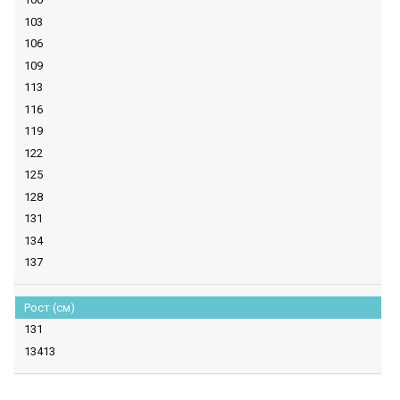
103
106
109
113
116
119
122
125
128
131
134
137
Рост (см)
131
13413