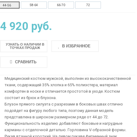
58-64
66-70
72
44-56
4 920 руб.
УЗНАТЬ О НАЛИЧИИ В
В ИЗБРАННОЕ
ТОЧКАХ ПРОДАЖ
СРАВНИТЬ
Медицинский костюм мужской, выполнен из высококачественной
ткани, содержащей 35% хлопка и 65% полиэстера, материал
комфортен в носке и отличается простотой в уходе. Костюм
состоит из брюк и блузона.
Блузон прямого силуэта с разрезами в боковых швах отлично
подойдет на фигуру любого типа, поэтому данная модель
представлена в широком размерном ряде от 44 до 72.
Функциональность изделию добавляют боковые и нагрудные
карманы c отделочной деталью. Горловина V-образной формы.
Рукав втачной короткий. На левом рукаве фирменный знак.