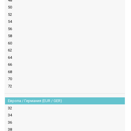
48
50
52
54
56
58
60
62
64
66
68
70
72
Европа / Германия (EUR / GER)
32
34
36
38