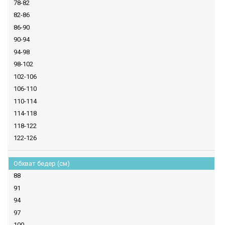
78-82
82-86
86-90
90-94
94-98
98-102
102-106
106-110
110-114
114-118
118-122
122-126
Обхват бедер (см)
88
91
94
97
100