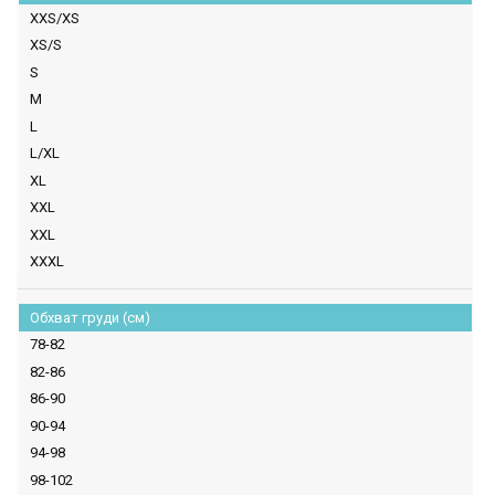
XXS/XS
XS/S
S
M
L
L/XL
XL
XXL
XXL
XXXL
Обхват груди (см)
78-82
82-86
86-90
90-94
94-98
98-102