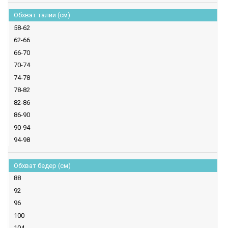
Обхват талии (см)
58-62
62-66
66-70
70-74
74-78
78-82
82-86
86-90
90-94
94-98
Обхват бедер (см)
88
92
96
100
104