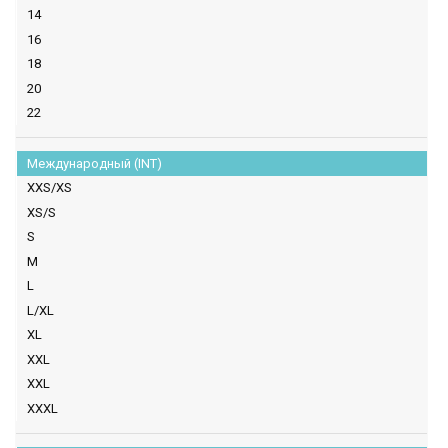
14
16
18
20
22
Международный (INT)
XXS/XS
XS/S
S
M
L
L/XL
XL
XXL
XXL
XXXL