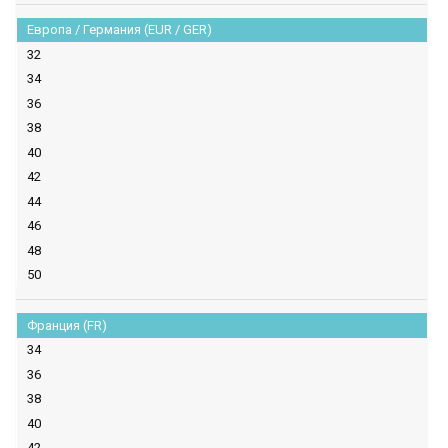
Европа / Германия (EUR / GER)
32
34
36
38
40
42
44
46
48
50
Франция (FR)
34
36
38
40
42