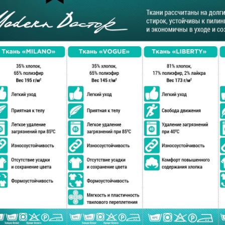
Блузон
Халат мужской
женский
М-2970у
М-5102/1б
ПОДРОБНЕЕ
ПОДРОБНЕЕ